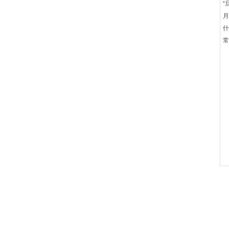
“
月
什
常