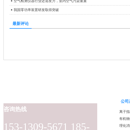
空气检测仪器行业还需发力，室内空气污染重重
我国零功率装置研发取得突破
最新评论
公司
咨询热线
离子指
有机物
153-1309-5671 185-
理化消