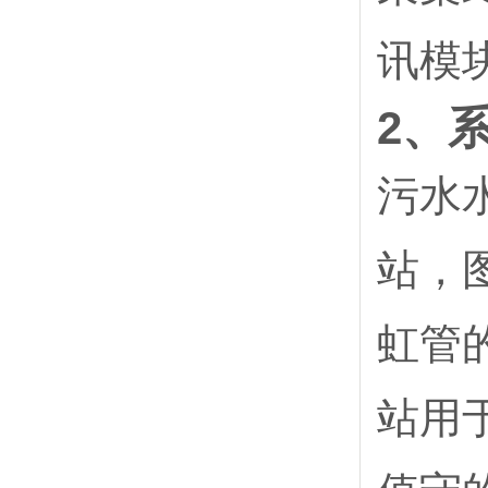
讯模
2、
污水
站，
虹管
站用